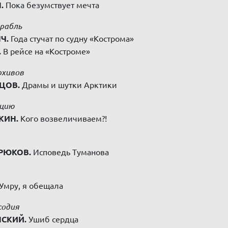
.
Пока безумствует мечта
рабль
Ч.
Года стучат по судну «Кострома»
.
В рейсе на «Костроме»
рхивов
ЦОВ.
Драмы и шутки Арктики
кцию
КИН.
Кого возвеличиваем?!
ИРЮКОВ.
Исповедь Туманова
Умру, я обещала
содия
НСКИЙ.
Ушиб сердца