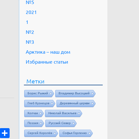
№5
2021
1
№2
№3
Арктика – наш дом
Избранные статьи
Метки
Борис Рыжий
Владимир Высоцкий
Глеб Кузнецов
Деревянный церкви
Колчак
Николай Васильев
Поэзия
Русский Север
sApp
ype
Messenger
Отправить
Сергей Королёв
Софья Горленко