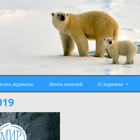
ачать журналы
Лента записей
О журнале
019