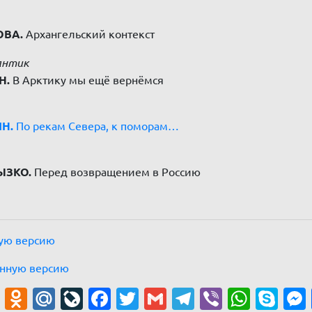
ОВА.
Архангельский контекст
антик
Н.
В Арктику мы ещё вернёмся
Н.
По рекам Севера, к поморам…
ЫЗКО.
Перед возвращением в Россию
ую версию
онную версию
ail
VK
Odnoklassniki
Mail.Ru
LiveJournal
Facebook
Twitter
Gmail
Telegram
Viber
What
Sk