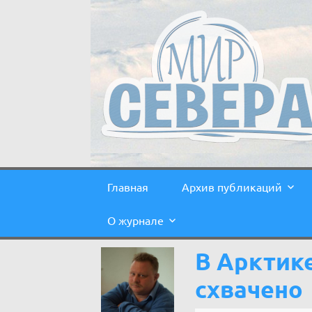
Главная
Архив публикаций
О журнале
В Арктике
схвачено