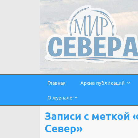
Главная
Архив публикаций
О журнале
Записи с меткой
Север»